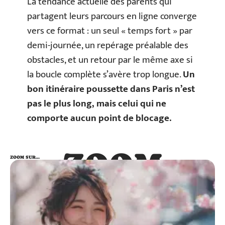
La tendance actuelle des parents qui
partagent leurs parcours en ligne converge
vers ce format : un seul « temps fort » par
demi-journée, un repérage préalable des
obstacles, et un retour par le même axe si
la boucle complète s’avère trop longue.
Un
bon itinéraire poussette dans Paris n’est
pas le plus long, mais celui qui ne
comporte aucun point de blocage.
ZOOM
ZOOM SUR…
SUR…