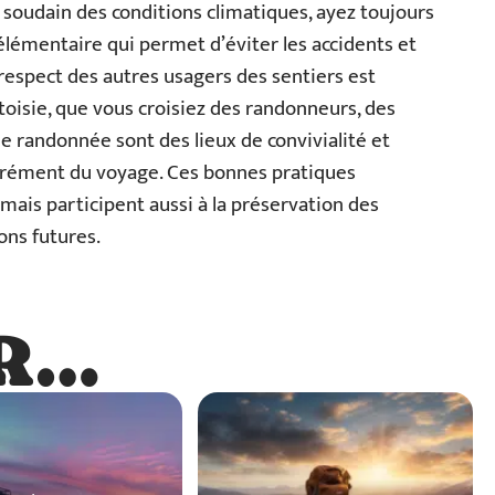
oudain des conditions climatiques, ayez toujours
e élémentaire qui permet d’éviter les accidents et
respect des autres usagers des sentiers est
toisie, que vous croisiez des randonneurs, des
 de randonnée sont des lieux de convivialité et
’agrément du voyage. Ces bonnes pratiques
ais participent aussi à la préservation des
ons futures.
R…
…