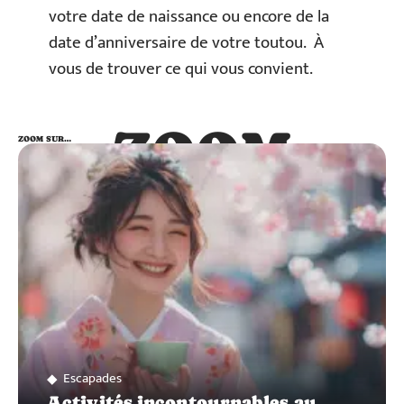
votre date de naissance ou encore de la
date d’anniversaire de votre toutou. À
vous de trouver ce qui vous convient.
ZOOM
ZOOM SUR…
SUR…
Escapades
Activités incontournables au